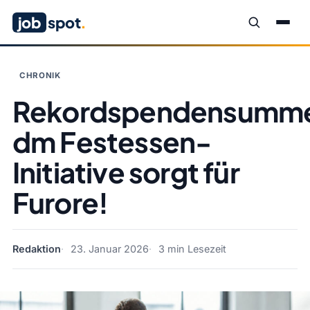
job
spot
.
CHRONIK
Rekordspendensumm
dm Festessen-
Initiative sorgt für
Furore!
Redaktion
23. Januar 2026
3 min Lesezeit