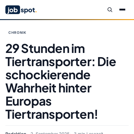
job
spot
.
CHRONIK
29 Stunden im
Tiertransporter: Die
schockierende
Wahrheit hinter
Europas
Tiertransporten!
Redaktion
2. September 2025
3 min Lesezeit