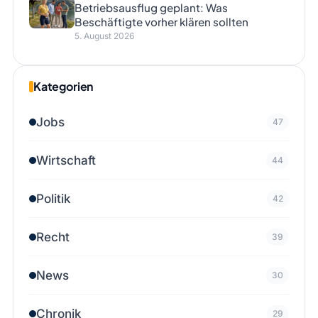
Betriebsausflug geplant: Was
Beschäftigte vorher klären sollten
5. August 2026
Kategorien
Jobs
47
Wirtschaft
44
Politik
42
Recht
39
News
30
Chronik
29