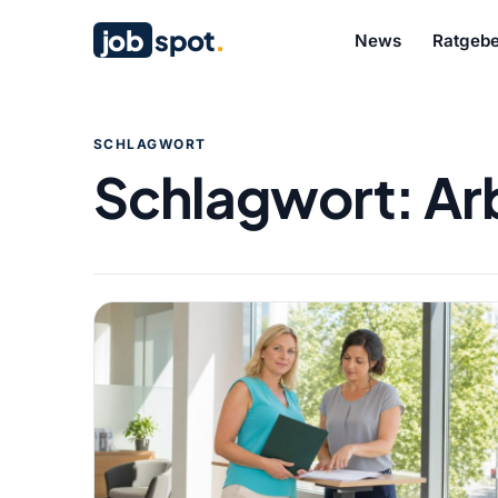
job
spot
.
News
Ratgebe
SCHLAGWORT
Schlagwort:
Ar