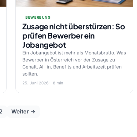
BEWERBUNG
Zusage nicht überstürzen: So
prüfen Bewerber ein
Jobangebot
Ein Jobangebot ist mehr als Monatsbrutto. Was
Bewerber in Österreich vor der Zusage zu
Gehalt, All-in, Benefits und Arbeitszeit prüfen
sollten.
25. Juni 2026
8 min
Seitennummerierung
2
Weiter →
der