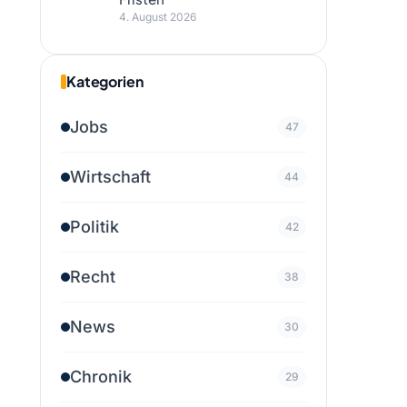
4. August 2026
Kategorien
Jobs
47
Wirtschaft
44
Politik
42
Recht
38
News
30
Chronik
29