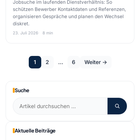
Jobsuche im laufenden Dienstverhältnis: So
schützen Bewerber Kontaktdaten und Referenzen,
organisieren Gespräche und planen den Wechsel
diskret.
23. Juli 2026
8 min
Seitennummeri
1
2
…
6
Weiter →
der
Beiträge
Suche
Suchen
nach:
Aktuelle Beiträge