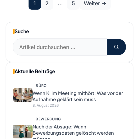
Seitennummeri
1
2
…
5
Weiter →
der
Beiträge
Suche
Suchen
nach:
Aktuelle Beiträge
BÜRO
Wenn KI im Meeting mithört: Was vor der
Aufnahme geklärt sein muss
8. August 2026
BEWERBUNG
Nach der Absage: Wann
Bewerbungsdaten gelöscht werden
müssen