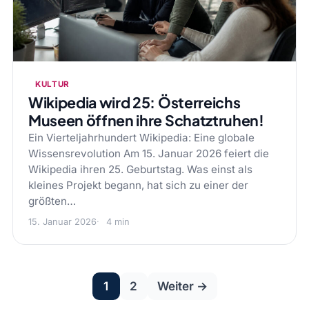
KULTUR
Wikipedia wird 25: Österreichs
Museen öffnen ihre Schatztruhen!
Ein Vierteljahrhundert Wikipedia: Eine globale
Wissensrevolution Am 15. Januar 2026 feiert die
Wikipedia ihren 25. Geburtstag. Was einst als
kleines Projekt begann, hat sich zu einer der
größten…
15. Januar 2026
4 min
Seitennummeri
1
2
Weiter →
der