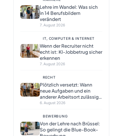
Lehre im Wandel: Was sich
in 14 Berufsbildern
verändert
7. August 2026
IT, COMPUTER & INTERNET
Wenn der Recruiter nicht
echt ist: KI-Jobbetrug sicher
erkennen
7. August 2026
RECHT
Plötzlich versetzt: Wann
neue Aufgaben und ein
anderer Arbeitsort zulässig
sind
6. August 2026
BEWERBUNG
Von der Lehre nach Brüssel:
So gelingt die Blue-Book-
Bewerbung