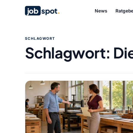
job
spot
.
News
Ratgebe
SCHLAGWORT
Schlagwort:
Di