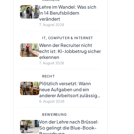
Lehre im Wandel: Was sich
in 14 Berufsbildern
verändert
7. August 2026
IT, COMPUTER & INTERNET
Wenn der Recruiter nicht
echt ist: KI-Jobbetrug sicher
erkennen
7. August 2026
RECHT
Plötzlich versetzt: Wann
neue Aufgaben und ein
anderer Arbeitsort zulässig
sind
6. August 2026
BEWERBUNG
Von der Lehre nach Brüssel:
So gelingt die Blue-Book-
Bewerbung