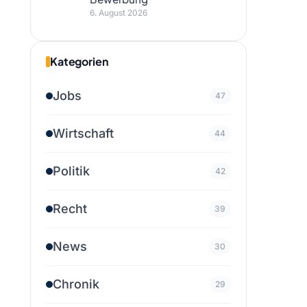
6. August 2026
Kategorien
Jobs
47
Wirtschaft
44
Politik
42
Recht
39
News
30
Chronik
29