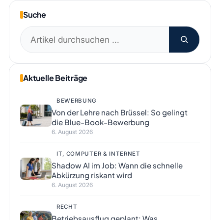
Suche
Suchen
nach:
Aktuelle Beiträge
BEWERBUNG
Von der Lehre nach Brüssel: So gelingt
die Blue-Book-Bewerbung
6. August 2026
IT, COMPUTER & INTERNET
Shadow AI im Job: Wann die schnelle
Abkürzung riskant wird
6. August 2026
RECHT
Betriebsausflug geplant: Was