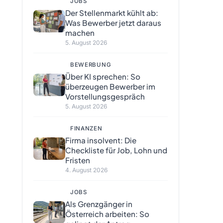
JOBS
Der Stellenmarkt kühlt ab:
Was Bewerber jetzt daraus
machen
5. August 2026
BEWERBUNG
Über KI sprechen: So
überzeugen Bewerber im
Vorstellungsgespräch
5. August 2026
FINANZEN
Firma insolvent: Die
Checkliste für Job, Lohn und
Fristen
4. August 2026
JOBS
Als Grenzgänger in
Österreich arbeiten: So