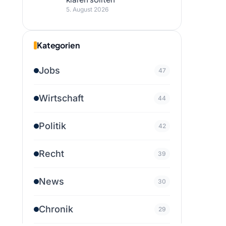
5. August 2026
Kategorien
Jobs
47
Wirtschaft
44
Politik
42
Recht
39
News
30
Chronik
29