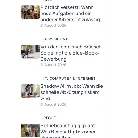
Plötzlich versetzt: Wann
neue Aufgaben und ein
anderer Arbeitsort zulässig
sind
6. August 2026
BEWERBUNG
Von der Lehre nach Brüssel:
So gelingt die Blue-Book-
Bewerbung
6. August 2026
IT, COMPUTER & INTERNET
Shadow AI im Job: Wann die
schnelle Abkürzung riskant
wird
6. August 2026
RECHT
Betriebsausflug geplant:
Was Beschäftigte vorher
klären sollten