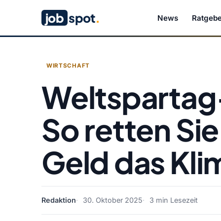
job
spot
.
News
Ratgebe
WIRTSCHAFT
Weltspartag
So retten Sie
Geld das Kli
Redaktion
30. Oktober 2025
3 min Lesezeit