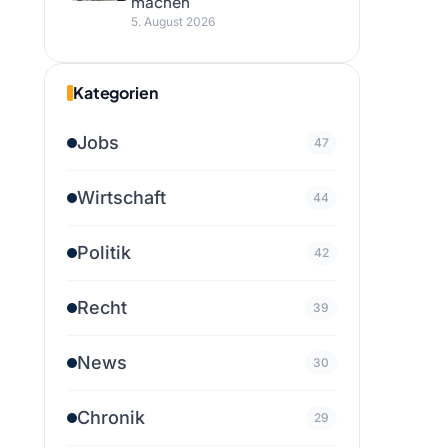
machen
5. August 2026
Kategorien
Jobs
47
Wirtschaft
44
Politik
42
Recht
39
News
30
Chronik
29