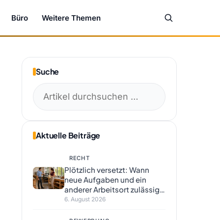
Büro
Weitere Themen
Suche
Suchen
nach:
Aktuelle Beiträge
RECHT
Plötzlich versetzt: Wann
neue Aufgaben und ein
anderer Arbeitsort zulässig
sind
6. August 2026