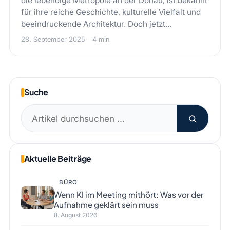
die lebendige Metropole an der Donau, ist bekannt
für ihre reiche Geschichte, kulturelle Vielfalt und
beeindruckende Architektur. Doch jetzt…
28. September 2025
4 min
Suche
Suchen
nach:
Aktuelle Beiträge
BÜRO
Wenn KI im Meeting mithört: Was vor der
Aufnahme geklärt sein muss
8. August 2026