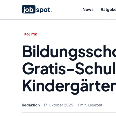
job
spot
.
News
Ratgebe
POLITIK
Bildungsscho
Gratis-Schu
Kindergärten
Redaktion
17. Oktober 2025
3 min Lesezeit