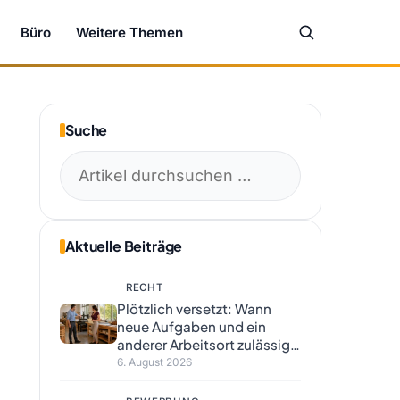
Büro
Weitere Themen
Suche
Suchen
nach:
Aktuelle Beiträge
RECHT
Plötzlich versetzt: Wann
neue Aufgaben und ein
anderer Arbeitsort zulässig
sind
6. August 2026