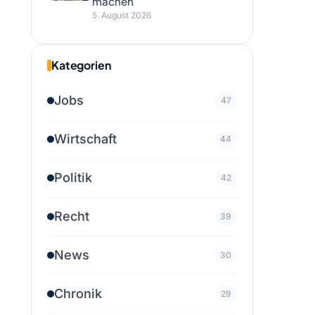
machen
5. August 2026
Kategorien
Jobs
47
Wirtschaft
44
Politik
42
Recht
39
News
30
Chronik
29