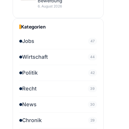
Bewerbung
6. August 2026
Kategorien
Jobs
47
Wirtschaft
44
Politik
42
Recht
39
News
30
Chronik
29