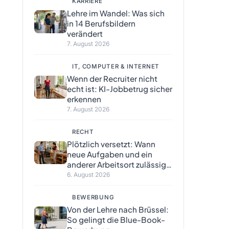
KARRIERE
Lehre im Wandel: Was sich
in 14 Berufsbildern
verändert
7. August 2026
IT, COMPUTER & INTERNET
Wenn der Recruiter nicht
echt ist: KI-Jobbetrug sicher
erkennen
7. August 2026
RECHT
Plötzlich versetzt: Wann
neue Aufgaben und ein
anderer Arbeitsort zulässig
sind
6. August 2026
BEWERBUNG
Von der Lehre nach Brüssel:
So gelingt die Blue-Book-