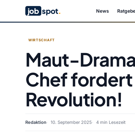
job
spot
.
News
Ratgebe
WIRTSCHAFT
Maut-Drama i
Chef fordert
Revolution!
Redaktion
10. September 2025
4 min Lesezeit