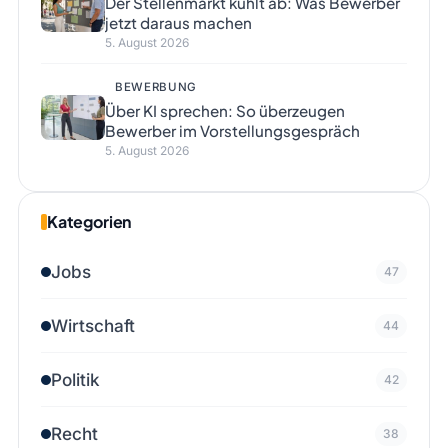
Der Stellenmarkt kühlt ab: Was Bewerber
jetzt daraus machen
5. August 2026
BEWERBUNG
Über KI sprechen: So überzeugen
Bewerber im Vorstellungsgespräch
5. August 2026
Kategorien
Jobs
47
Wirtschaft
44
Politik
42
Recht
38