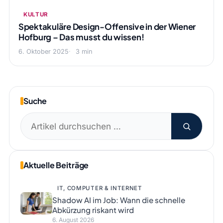
KULTUR
Spektakuläre Design-Offensive in der Wiener
Hofburg – Das musst du wissen!
6. Oktober 2025
3 min
Suche
Suchen
nach:
Aktuelle Beiträge
IT, COMPUTER & INTERNET
Shadow AI im Job: Wann die schnelle
Abkürzung riskant wird
6. August 2026