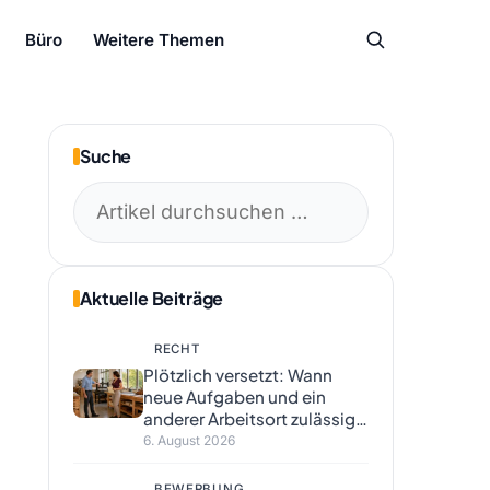
Büro
Weitere Themen
Suche
Suchen
nach:
Aktuelle Beiträge
RECHT
Plötzlich versetzt: Wann
neue Aufgaben und ein
anderer Arbeitsort zulässig
sind
6. August 2026
BEWERBUNG