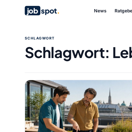
job
spot
.
News
Ratgebe
SCHLAGWORT
Schlagwort:
Le