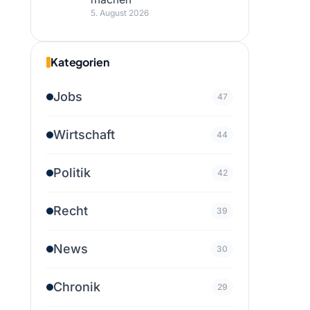
5. August 2026
Kategorien
Jobs
47
Wirtschaft
44
Politik
42
Recht
39
News
30
Chronik
29