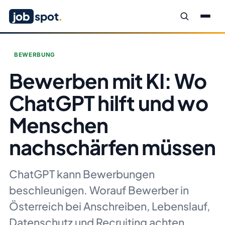
job
spot
.
BEWERBUNG
Bewerben mit KI: Wo
ChatGPT hilft und wo
Menschen
nachschärfen müssen
ChatGPT kann Bewerbungen
beschleunigen. Worauf Bewerber in
Österreich bei Anschreiben, Lebenslauf,
Datenschutz und Recruiting achten