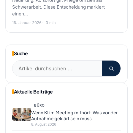
Neuerung: Ab sofort gilt Pflege offiziell als
Schwerarbeit. Diese Entscheidung markiert
einen…
16. Januar 2026
3 min
Suche
Suchen
nach:
Aktuelle Beiträge
BÜRO
Wenn KI im Meeting mithört: Was vor der
Aufnahme geklärt sein muss
8. August 2026