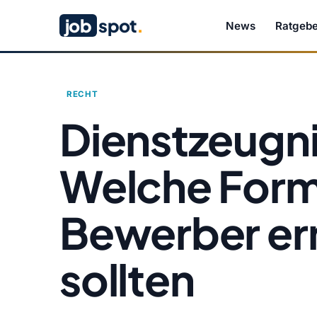
job
spot
.
News
Ratgebe
RECHT
Dienstzeugni
Welche Form
Bewerber er
sollten