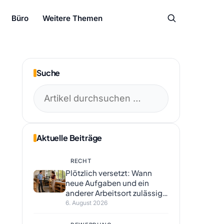
Büro
Weitere Themen
Suche
Suchen
nach:
Aktuelle Beiträge
RECHT
Plötzlich versetzt: Wann
neue Aufgaben und ein
anderer Arbeitsort zulässig
sind
6. August 2026