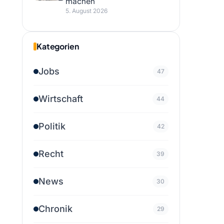
machen
5. August 2026
Kategorien
Jobs
47
Wirtschaft
44
Politik
42
Recht
39
News
30
Chronik
29