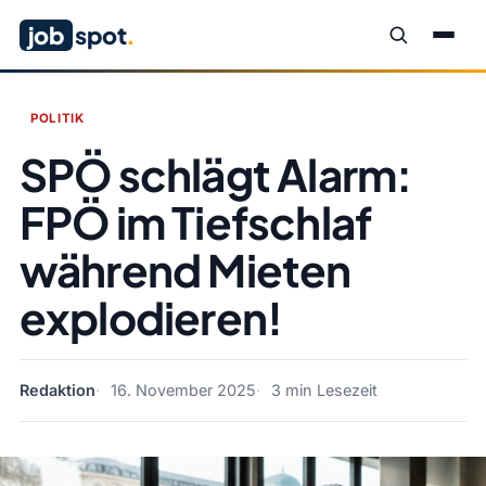
job
spot
.
POLITIK
SPÖ schlägt Alarm:
FPÖ im Tiefschlaf
während Mieten
explodieren!
Redaktion
16. November 2025
3 min Lesezeit