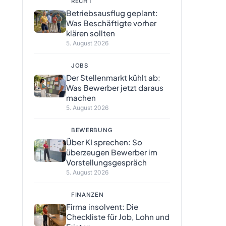
RECHT
Betriebsausflug geplant:
Was Beschäftigte vorher
klären sollten
5. August 2026
JOBS
Der Stellenmarkt kühlt ab:
Was Bewerber jetzt daraus
machen
5. August 2026
BEWERBUNG
Über KI sprechen: So
überzeugen Bewerber im
Vorstellungsgespräch
5. August 2026
FINANZEN
Firma insolvent: Die
Checkliste für Job, Lohn und