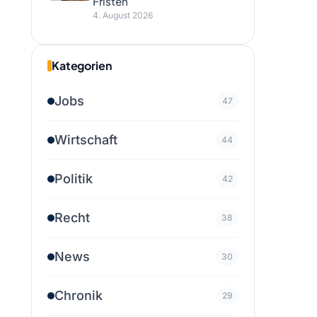
Fristen
4. August 2026
Kategorien
Jobs
47
Wirtschaft
44
Politik
42
Recht
38
News
30
Chronik
29