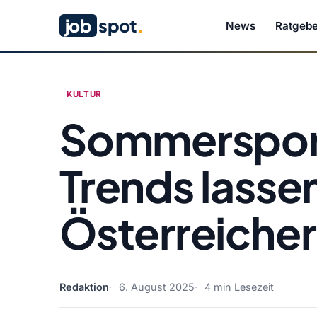
job
spot
.
News
Ratgebe
KULTUR
Sommersport
Trends lasse
Österreicher
Redaktion
6. August 2025
4 min Lesezeit