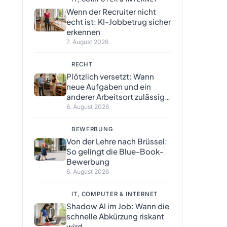
Wenn der Recruiter nicht
echt ist: KI-Jobbetrug sicher
erkennen
7. August 2026
RECHT
Plötzlich versetzt: Wann
neue Aufgaben und ein
anderer Arbeitsort zulässig
sind
6. August 2026
BEWERBUNG
Von der Lehre nach Brüssel:
So gelingt die Blue-Book-
Bewerbung
6. August 2026
IT, COMPUTER & INTERNET
Shadow AI im Job: Wann die
schnelle Abkürzung riskant
wird