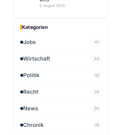
6. August 2026
Kategorien
Jobs
47
Wirtschaft
44
Politik
42
Recht
39
News
30
Chronik
29