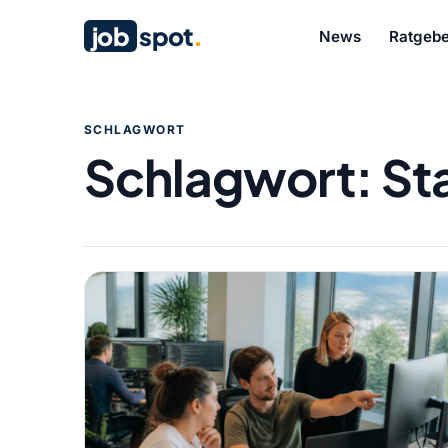
job
spot
.
News
Ratgebe
SCHLAGWORT
Schlagwort:
St