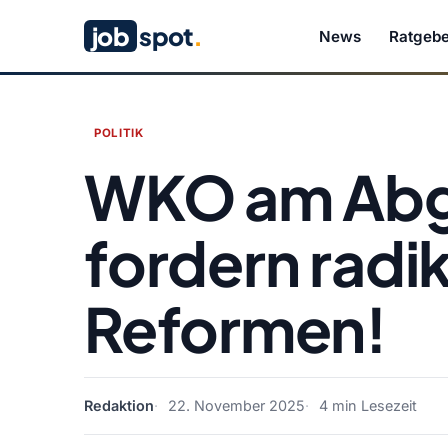
job
spot
.
News
Ratgebe
POLITIK
WKO am Abg
fordern radi
Reformen!
Redaktion
22. November 2025
4 min Lesezeit