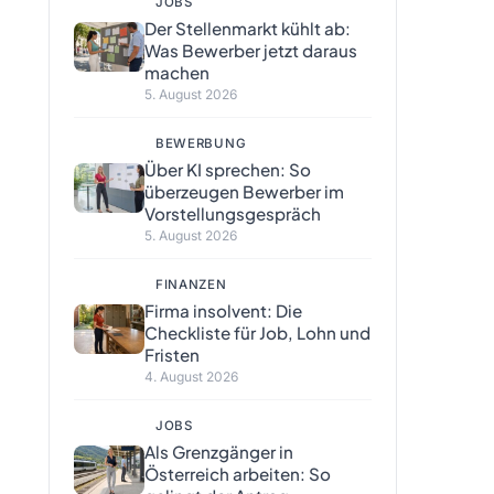
JOBS
Der Stellenmarkt kühlt ab:
Was Bewerber jetzt daraus
machen
5. August 2026
BEWERBUNG
Über KI sprechen: So
überzeugen Bewerber im
Vorstellungsgespräch
5. August 2026
FINANZEN
Firma insolvent: Die
Checkliste für Job, Lohn und
Fristen
4. August 2026
JOBS
Als Grenzgänger in
Österreich arbeiten: So