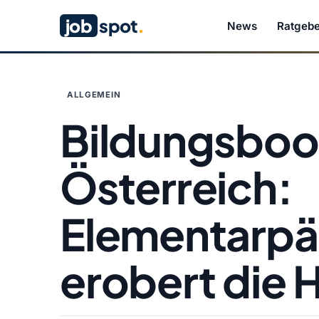
job
spot
.
News
Ratgebe
ALLGEMEIN
Bildungsboo
Österreich:
Elementarp
erobert die 