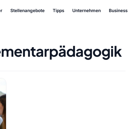
r
Stellenangebote
Tipps
Unternehmen
Business
ementarpädagogik