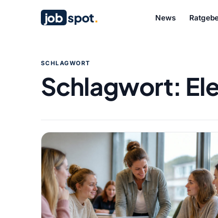
job
spot
.
News
Ratgebe
SCHLAGWORT
Schlagwort:
El