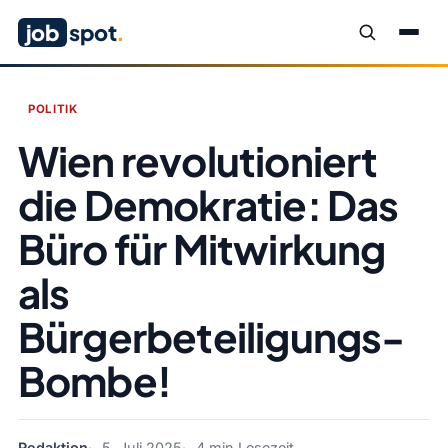
job
spot
.
POLITIK
Wien revolutioniert
die Demokratie: Das
Büro für Mitwirkung
als
Bürgerbeteiligungs-
Bombe!
Redaktion
5. Juli 2025
4 min Lesezeit