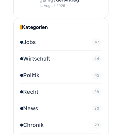
4. August 2026
Kategorien
Jobs
47
Wirtschaft
44
Politik
42
Recht
38
News
30
Chronik
29