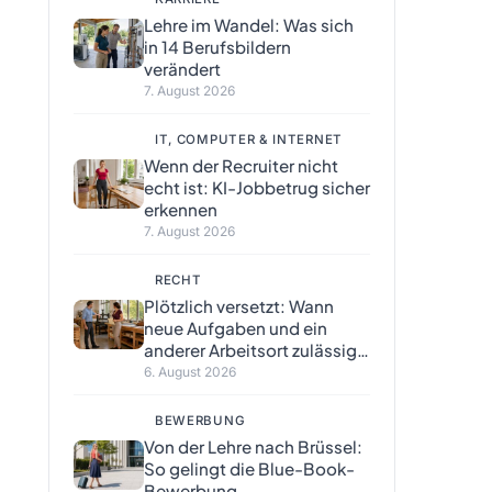
Lehre im Wandel: Was sich
in 14 Berufsbildern
verändert
7. August 2026
IT, COMPUTER & INTERNET
Wenn der Recruiter nicht
echt ist: KI-Jobbetrug sicher
erkennen
7. August 2026
RECHT
Plötzlich versetzt: Wann
neue Aufgaben und ein
anderer Arbeitsort zulässig
sind
6. August 2026
BEWERBUNG
Von der Lehre nach Brüssel:
So gelingt die Blue-Book-
Bewerbung