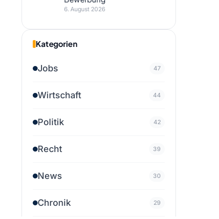
6. August 2026
Kategorien
Jobs
47
Wirtschaft
44
Politik
42
Recht
39
News
30
Chronik
29