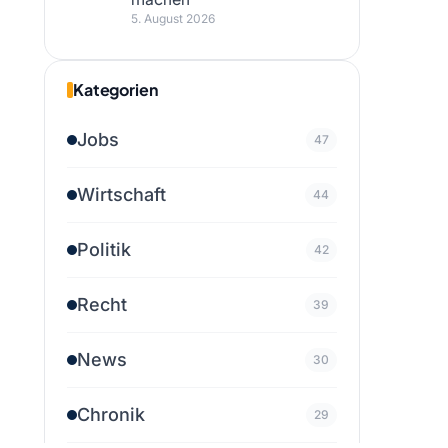
5. August 2026
Kategorien
Jobs
47
Wirtschaft
44
Politik
42
Recht
39
News
30
Chronik
29