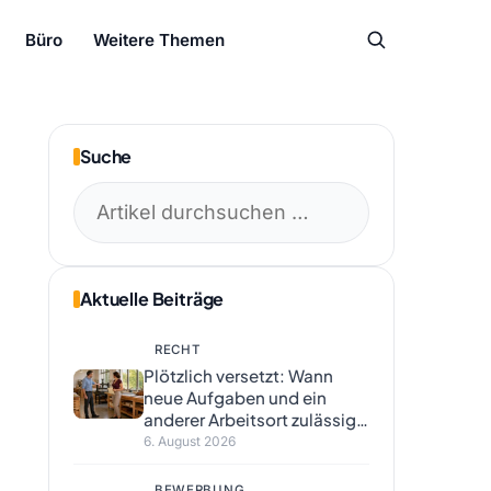
Büro
Weitere Themen
Suche
Suchen
nach:
Aktuelle Beiträge
RECHT
Plötzlich versetzt: Wann
neue Aufgaben und ein
anderer Arbeitsort zulässig
sind
6. August 2026
BEWERBUNG