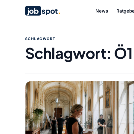
job
spot
.
News
Ratgebe
SCHLAGWORT
Schlagwort:
Ö1