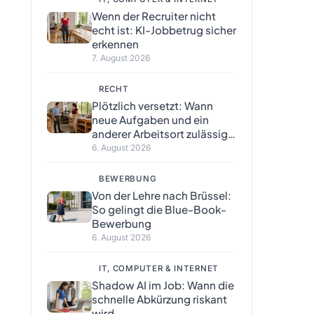
Wenn der Recruiter nicht
echt ist: KI-Jobbetrug sicher
erkennen
7. August 2026
RECHT
Plötzlich versetzt: Wann
neue Aufgaben und ein
anderer Arbeitsort zulässig
sind
6. August 2026
BEWERBUNG
Von der Lehre nach Brüssel:
So gelingt die Blue-Book-
Bewerbung
6. August 2026
IT, COMPUTER & INTERNET
Shadow AI im Job: Wann die
schnelle Abkürzung riskant
wird