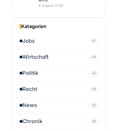
6. August 2026
Kategorien
Jobs
47
Wirtschaft
44
Politik
42
Recht
39
News
30
Chronik
29