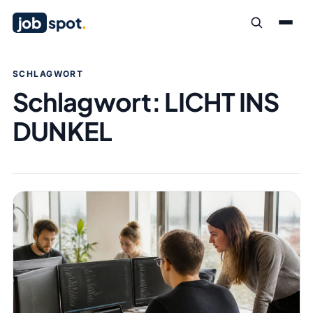
job
spot
.
SCHLAGWORT
Schlagwort:
LICHT INS
DUNKEL