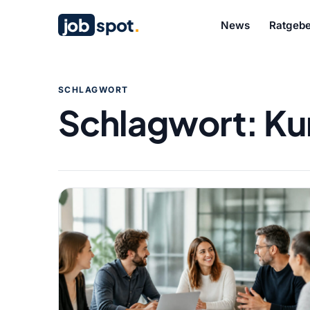
job
spot
.
News
Ratgebe
SCHLAGWORT
Schlagwort:
Ku