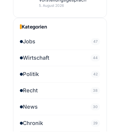
5. August 2026
Kategorien
Jobs
47
Wirtschaft
44
Politik
42
Recht
38
News
30
Chronik
29