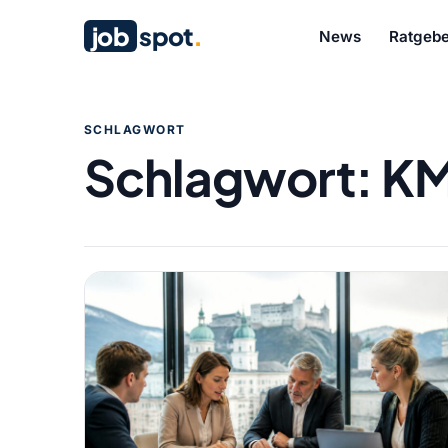
job
spot
.
News
Ratgebe
SCHLAGWORT
Schlagwort:
K