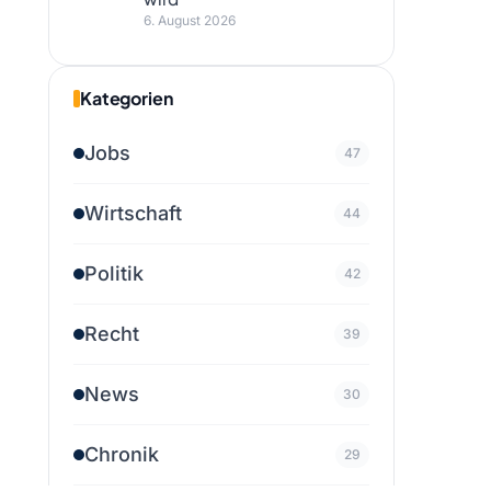
6. August 2026
Kategorien
Jobs
47
Wirtschaft
44
Politik
42
Recht
39
News
30
Chronik
29