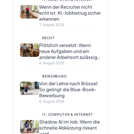
Wenn der Recruiter nicht
echt ist: KI-Jobbetrug sicher
erkennen
7. August 2026
RECHT
Plötzlich versetzt: Wann
neue Aufgaben und ein
anderer Arbeitsort zulässig
sind
6. August 2026
BEWERBUNG
Von der Lehre nach Brüssel:
So gelingt die Blue-Book-
Bewerbung
6. August 2026
IT, COMPUTER & INTERNET
Shadow AI im Job: Wann die
schnelle Abkürzung riskant
wird