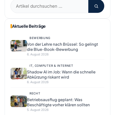
Suchen
nach:
Aktuelle Beiträge
BEWERBUNG
Von der Lehre nach Brüssel: So gelingt
die Blue-Book-Bewerbung
6. August 2026
IT, COMPUTER & INTERNET
Shadow AI im Job: Wann die schnelle
Abkürzung riskant wird
6. August 2026
RECHT
Betriebsausflug geplant: Was
Beschäftigte vorher klären sollten
5. August 2026