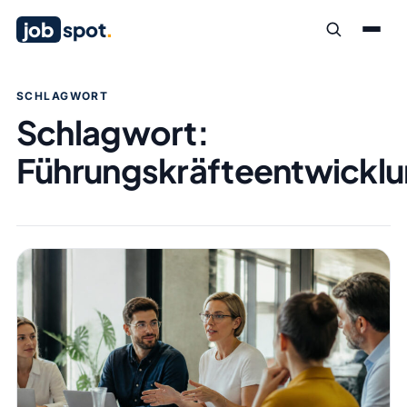
job
spot
.
SCHLAGWORT
Schlagwort:
Führungskräfteentwickl