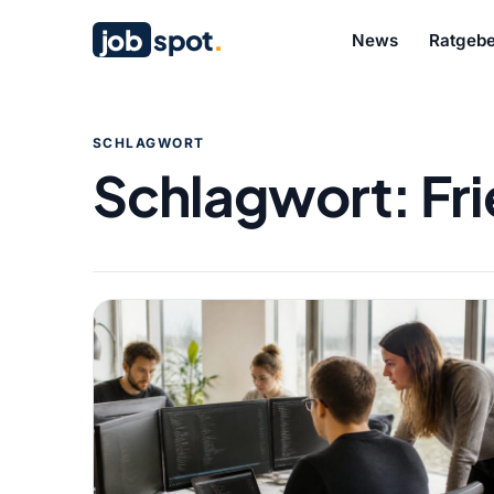
job
spot
.
News
Ratgebe
SCHLAGWORT
Schlagwort:
Fr