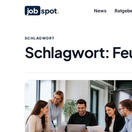
job
spot
.
News
Ratgebe
SCHLAGWORT
Schlagwort:
Fe