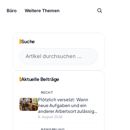
Büro
Weitere Themen
Suche
Suchen
nach:
Aktuelle Beiträge
RECHT
Plötzlich versetzt: Wann
neue Aufgaben und ein
anderer Arbeitsort zulässig
sind
6. August 2026
BEWERBUNG