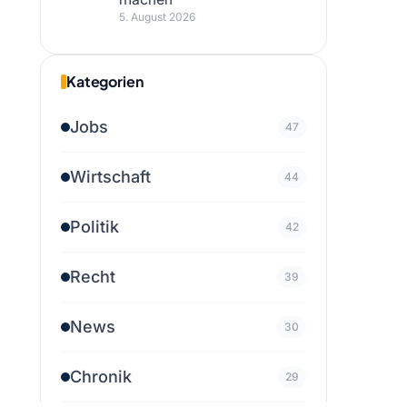
5. August 2026
Kategorien
Jobs
47
Wirtschaft
44
Politik
42
Recht
39
News
30
Chronik
29