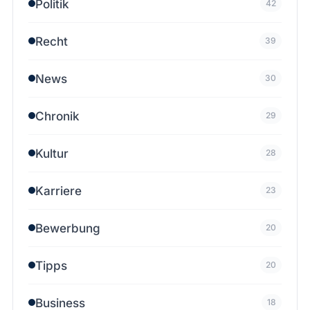
Politik
42
Recht
39
News
30
Chronik
29
Kultur
28
Karriere
23
Bewerbung
20
Tipps
20
Business
18