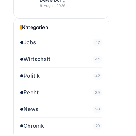
6. August 2026
Kategorien
Jobs
47
Wirtschaft
44
Politik
42
Recht
39
News
30
Chronik
29