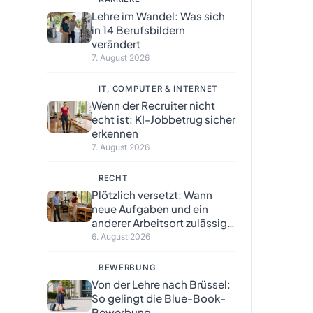
Lehre im Wandel: Was sich
in 14 Berufsbildern
verändert
7. August 2026
IT, COMPUTER & INTERNET
Wenn der Recruiter nicht
echt ist: KI-Jobbetrug sicher
erkennen
7. August 2026
RECHT
Plötzlich versetzt: Wann
neue Aufgaben und ein
anderer Arbeitsort zulässig
sind
6. August 2026
BEWERBUNG
Von der Lehre nach Brüssel:
So gelingt die Blue-Book-
Bewerbung