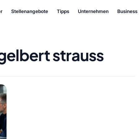
r
Stellenangebote
Tipps
Unternehmen
Business
gelbert strauss