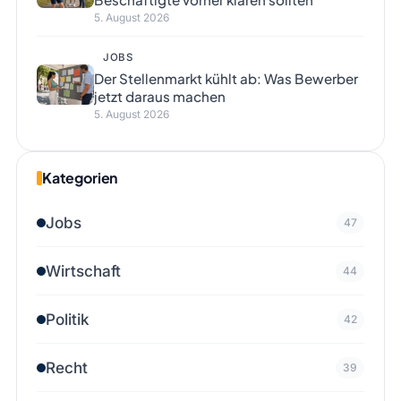
5. August 2026
JOBS
Der Stellenmarkt kühlt ab: Was Bewerber
jetzt daraus machen
5. August 2026
Kategorien
Jobs
47
Wirtschaft
44
Politik
42
Recht
39