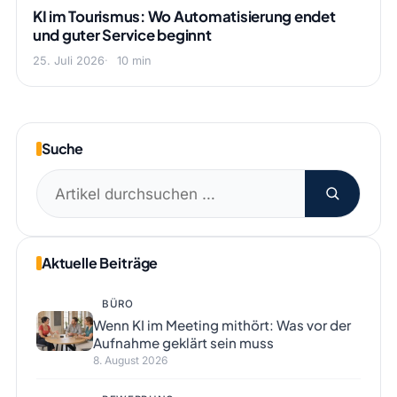
KI im Tourismus: Wo Automatisierung endet
und guter Service beginnt
25. Juli 2026
10 min
Suche
Suchen
nach:
Aktuelle Beiträge
BÜRO
Wenn KI im Meeting mithört: Was vor der
Aufnahme geklärt sein muss
8. August 2026