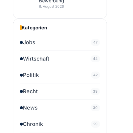
Bewerbung
6. August 2026
Kategorien
Jobs
47
Wirtschaft
44
Politik
42
Recht
39
News
30
Chronik
29