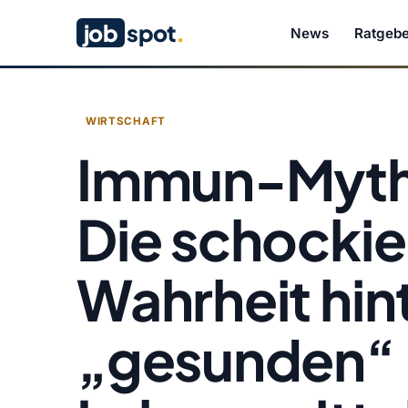
job
spot
.
News
Ratgebe
WIRTSCHAFT
Immun-Mythe
Die schocki
Wahrheit hin
„gesunden“