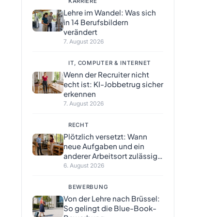
KARRIERE
Lehre im Wandel: Was sich
in 14 Berufsbildern
verändert
7. August 2026
IT, COMPUTER & INTERNET
Wenn der Recruiter nicht
echt ist: KI-Jobbetrug sicher
erkennen
7. August 2026
RECHT
Plötzlich versetzt: Wann
neue Aufgaben und ein
anderer Arbeitsort zulässig
sind
6. August 2026
BEWERBUNG
Von der Lehre nach Brüssel:
So gelingt die Blue-Book-