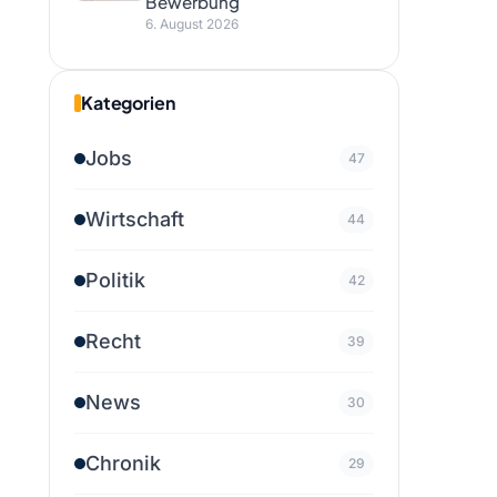
Bewerbung
6. August 2026
Kategorien
Jobs
47
Wirtschaft
44
Politik
42
Recht
39
News
30
Chronik
29