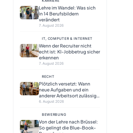
KARRIERE
Lehre im Wandel: Was sich
in 14 Berufsbildern
verändert
7. August 2026
IT, COMPUTER & INTERNET
Wenn der Recruiter nicht
echt ist: KI-Jobbetrug sicher
erkennen
7. August 2026
RECHT
Plötzlich versetzt: Wann
neue Aufgaben und ein
anderer Arbeitsort zulässig
sind
6. August 2026
BEWERBUNG
Von der Lehre nach Brüssel:
So gelingt die Blue-Book-