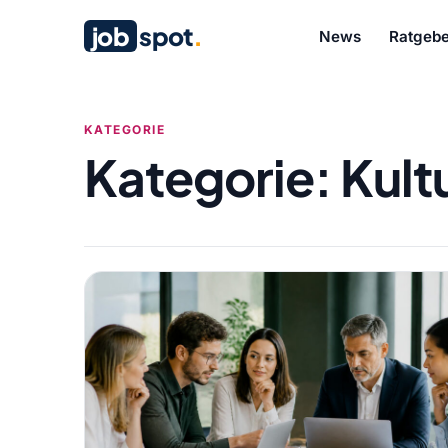
job
spot
.
News
Ratgebe
KATEGORIE
Kategorie:
Kult