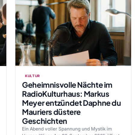
KULTUR
Geheimnisvolle Nächte im
RadioKulturhaus: Markus
Meyer entzündet Daphne du
Mauriers düstere
Geschichten
Ein Abend voller Spannung und Mystik im