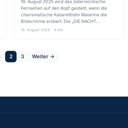
19. August 2025 wird das österreichische
Fernsehen auf den Kopf gestellt, wenn die
charismatische Kabarettistin Malarina die
Bildschirme erobert. Die „DIE.NACHT…
14. August 2025
4 min
Seitennummerierung
1
2
3
Weiter →
der
Beiträge