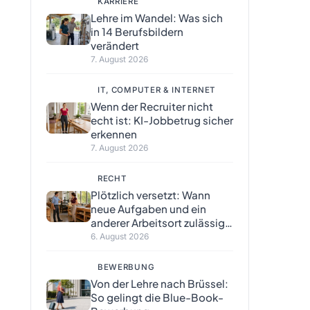
KARRIERE
Lehre im Wandel: Was sich
in 14 Berufsbildern
verändert
7. August 2026
IT, COMPUTER & INTERNET
Wenn der Recruiter nicht
echt ist: KI-Jobbetrug sicher
erkennen
7. August 2026
RECHT
Plötzlich versetzt: Wann
neue Aufgaben und ein
anderer Arbeitsort zulässig
sind
6. August 2026
BEWERBUNG
Von der Lehre nach Brüssel:
So gelingt die Blue-Book-