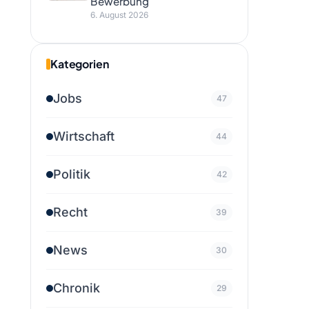
Bewerbung
6. August 2026
Kategorien
Jobs
47
Wirtschaft
44
Politik
42
Recht
39
News
30
Chronik
29