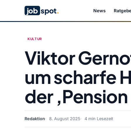
job
spot
.
News
Ratgebe
KULTUR
Viktor Gerno
um scharfe 
der ‚Pension 
Redaktion
8. August 2025
4 min Lesezeit