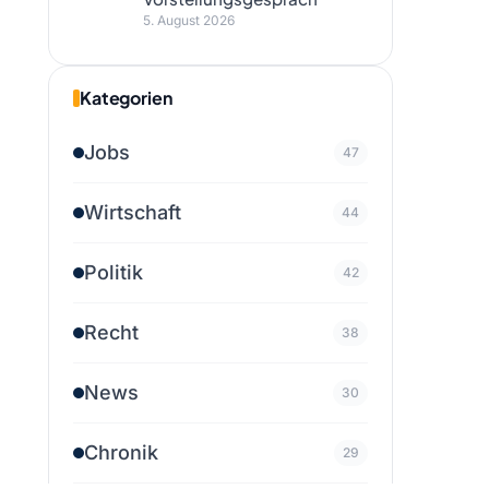
5. August 2026
Kategorien
Jobs
47
Wirtschaft
44
Politik
42
Recht
38
News
30
Chronik
29