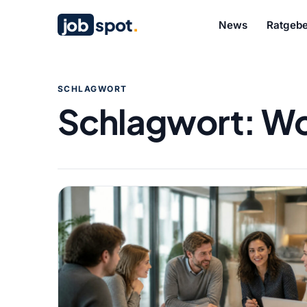
job
spot
.
News
Ratgebe
SCHLAGWORT
Schlagwort:
Wo