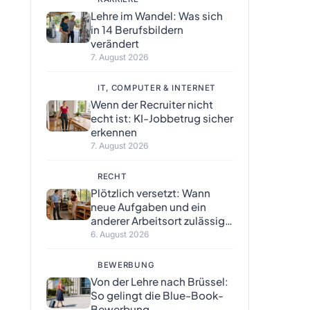
Lehre im Wandel: Was sich
in 14 Berufsbildern
verändert
7. August 2026
IT, COMPUTER & INTERNET
Wenn der Recruiter nicht
echt ist: KI-Jobbetrug sicher
erkennen
7. August 2026
RECHT
Plötzlich versetzt: Wann
neue Aufgaben und ein
anderer Arbeitsort zulässig
sind
6. August 2026
BEWERBUNG
Von der Lehre nach Brüssel:
So gelingt die Blue-Book-
Bewerbung