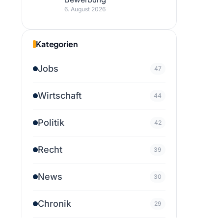
6. August 2026
Kategorien
Jobs
47
Wirtschaft
44
Politik
42
Recht
39
News
30
Chronik
29