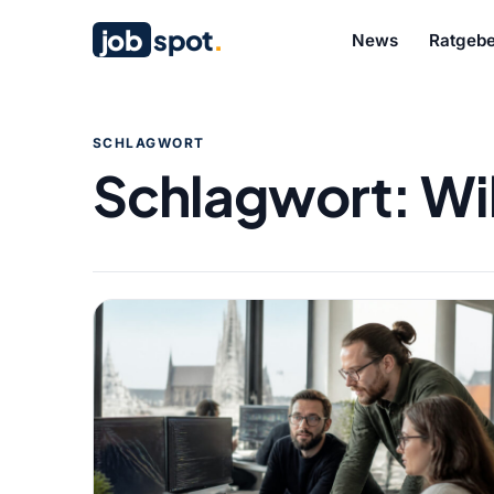
job
spot
.
News
Ratgebe
SCHLAGWORT
Schlagwort:
Wi